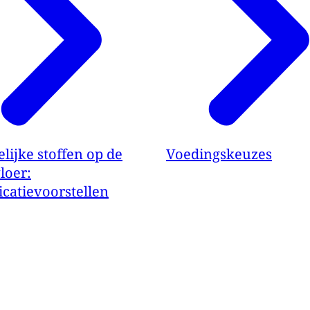
lijke stoffen op de
Voedingskeuzes
loer:
ficatievoorstellen