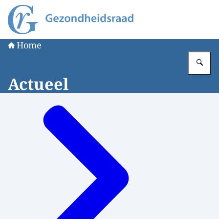
Naar de homepage van Gezondheidsraad
Home
Vu
Actueel
Menu