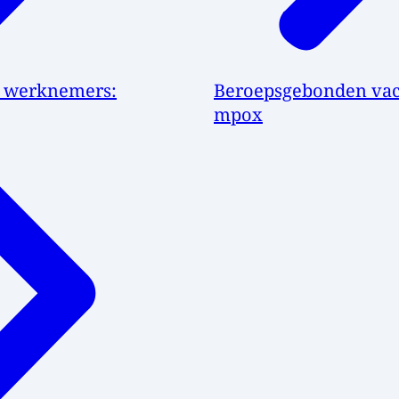
n werknemers:
Beroepsgebonden vacc
mpox