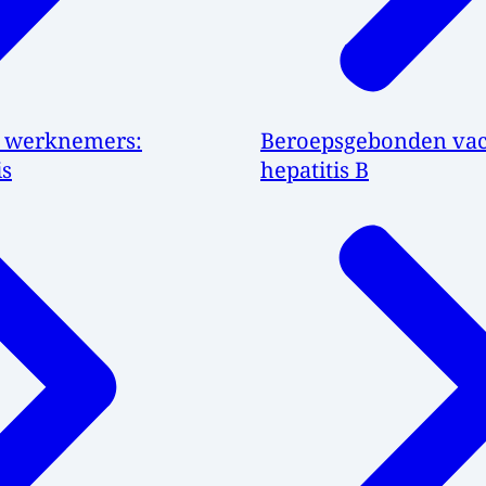
n werknemers:
Beroepsgebonden vacc
is
hepatitis B