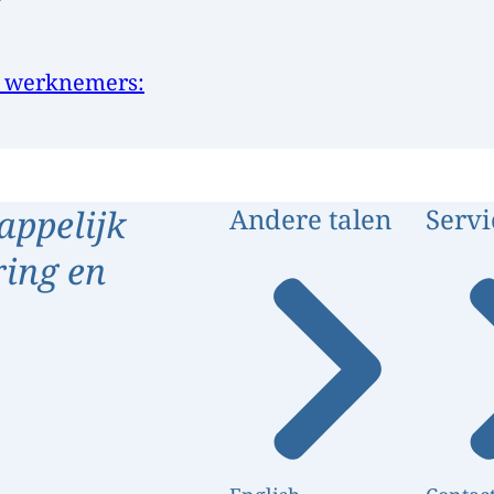
n werknemers:
appelijk
Andere talen
Servi
ring en