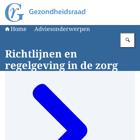
Naar de homepage van Gezondheidsraad
Home
Adviesonderwerpen
Vu
Richtlijnen en
regelgeving in de zorg