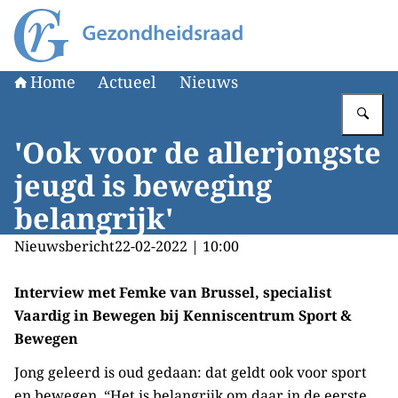
Naar de homepage van Gezondheidsraad
Home
Actueel
Nieuws
Vu
'Ook voor de allerjongste
jeugd is beweging
belangrijk'
Nieuwsbericht
22-02-2022 | 10:00
Interview met Femke van Brussel, specialist
Vaardig in Bewegen bij Kenniscentrum Sport &
Bewegen
Jong geleerd is oud gedaan: dat geldt ook voor sport
en bewegen. “Het is belangrijk om daar in de eerste