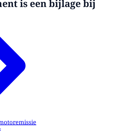
nt is een bijlage bij
motoremissie
6