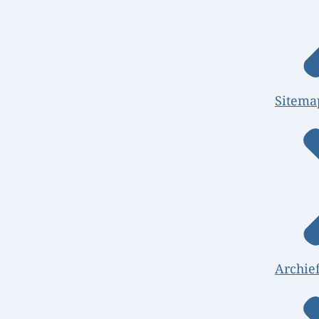
Sitema
Archie