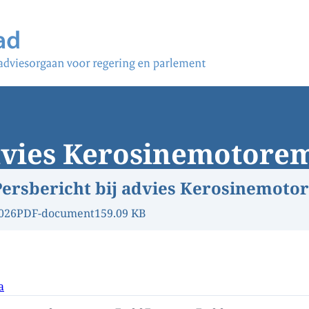
dvies Kerosinemotorem
Persbericht bij advies Kerosinemoto
026
PDF-document
159.09 KB
a