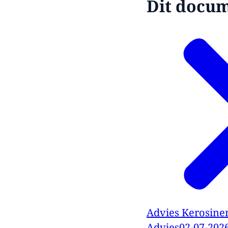
Dit docume
Advies Kerosine
Advies
02-07-202