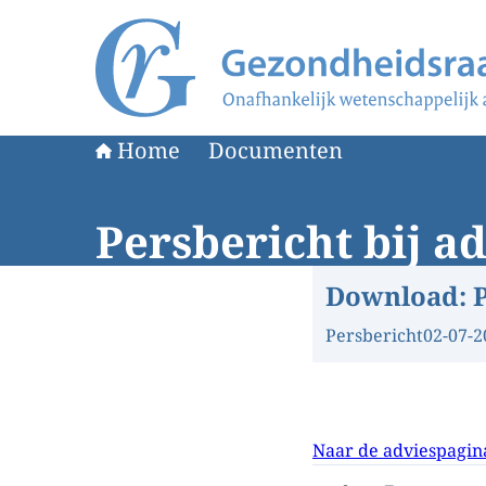
Naar de homepage van Gezondheidsraad
Home
Documenten
Persbericht bij a
Download:
Persbericht
02-07-2
Naar de adviespagin