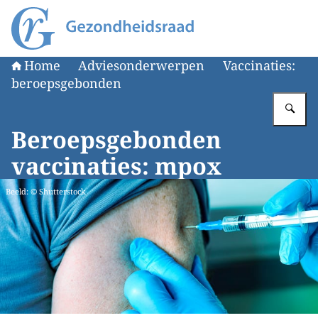
Naar de homepage van Gezondheidsraad
Home
Adviesonderwerpen
Vaccinaties:
beroepsgebonden
Vu
Beroepsgebonden
vaccinaties: mpox
Beeld: © Shutterstock