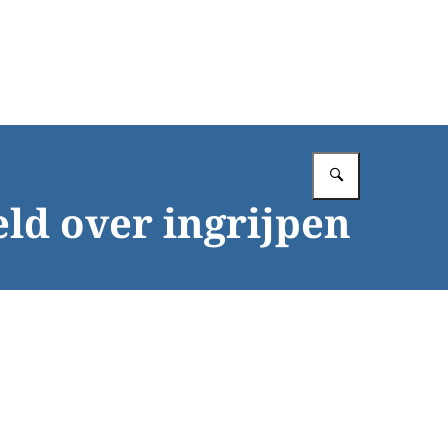
Vul in wat 
eld over ingrijpen