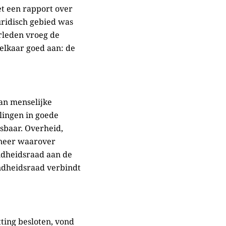
t een rapport over
uridisch gebied was
rleden vroeg de
elkaar goed aan: de
van menselijke
lingen in goede
isbaar. Overheid,
neer waarover
ndheidsraad aan de
ndheidsraad verbindt
ing besloten, vond