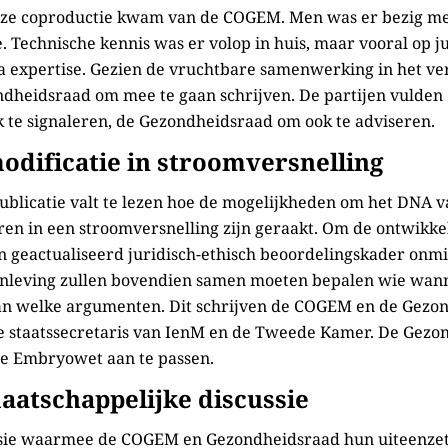
 deze coproductie kwam van de COGEM. Men was er bezig me
 Technische kennis was er volop in huis, maar vooral op j
a expertise. Gezien de vruchtbare samenwerking in het ve
heidsraad om mee te gaan schrijven. De partijen vulden 
 te signaleren, de Gezondheidsraad om ook te adviseren.
odificatie in stroomversnelling
ublicatie valt te lezen hoe de mogelijkheden om het DNA 
en in een stroomversnelling zijn geraakt. Om de ontwikke
en geactualiseerd juridisch-ethisch beoordelingskader onm
nleving zullen bovendien samen moeten bepalen wie wan
 van welke argumenten. Dit schrijven de COGEM en de Gezo
e staatssecretaris van IenM en de Tweede Kamer. De Gezo
de Embryowet aan te passen.
aatschappelijke discussie
ssie waarmee de COGEM en Gezondheidsraad hun uiteenzett