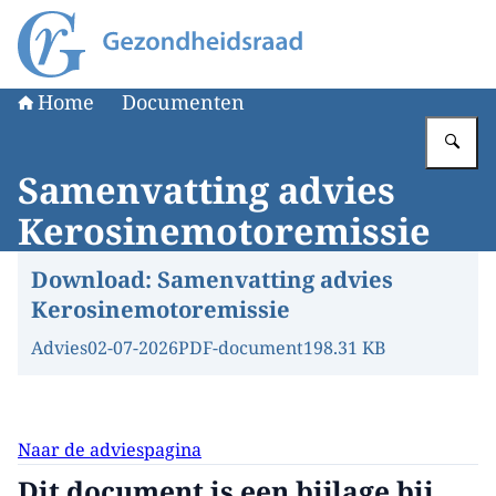
Naar de homepage van Gezondheidsraad
Home
Documenten
Vu
Samenvatting advies
Kerosinemotoremissie
Download:
Samenvatting advies
Kerosinemotoremissie
Advies
02-07-2026
PDF-document
198.31 KB
Naar de adviespagina
Dit document is een bijlage bij