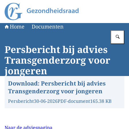
Naar de homepage van Gezondheidsraad
Home
Documenten
Vu
Persbericht bij advies
Transgenderzorg voor
jongeren
Download:
Persbericht bij advies
Transgenderzorg voor jongeren
Persbericht
30-06-2026
PDF-document
165.38 KB
Naar de adviespagina