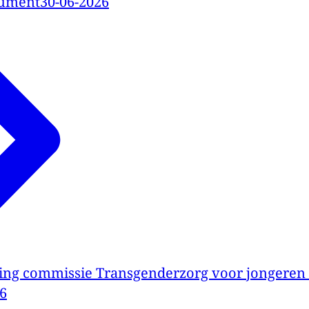
cument
30-06-2026
ing commissie Transgenderzorg voor jongeren o
6