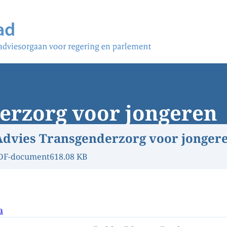
erzorg voor jongeren
Advies Transgenderzorg voor jonger
DF-document
618.08 KB
a