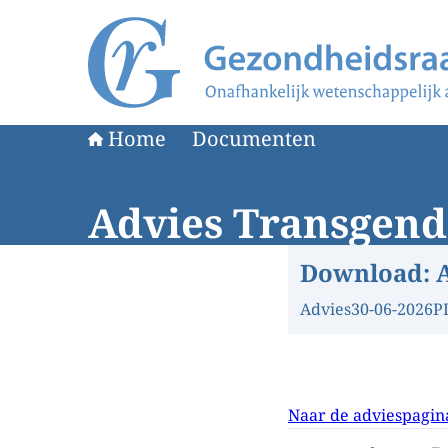
Naar de homepage van Gezondheidsraad
Home
Documenten
Advies Transgend
Download:
Advies
30-06-2026
P
Naar de adviespagin