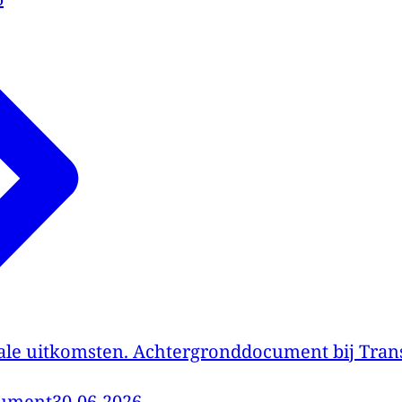
ale uitkomsten. Achtergronddocument bij Tra
cument
30-06-2026