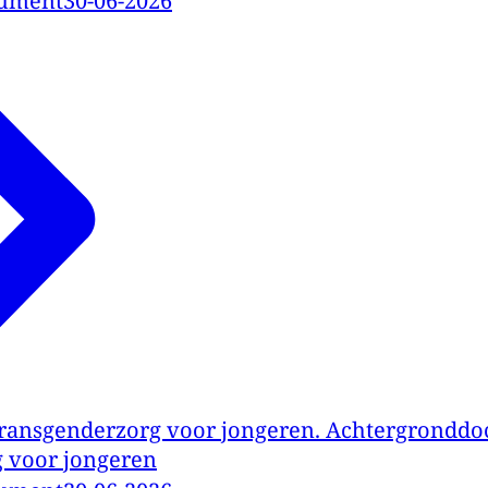
cument
30-06-2026
 transgenderzorg voor jongeren. Achtergronddo
 voor jongeren