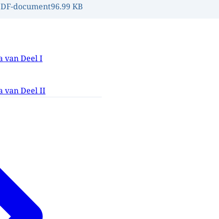
PDF-document
96.99 KB
 van Deel I
 van Deel II