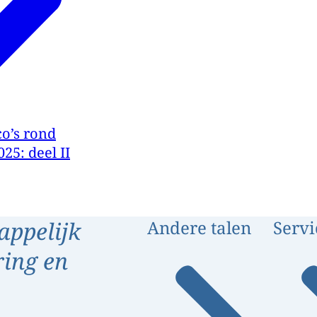
o’s rond
25: deel II
appelijk
Andere talen
Servi
ring en