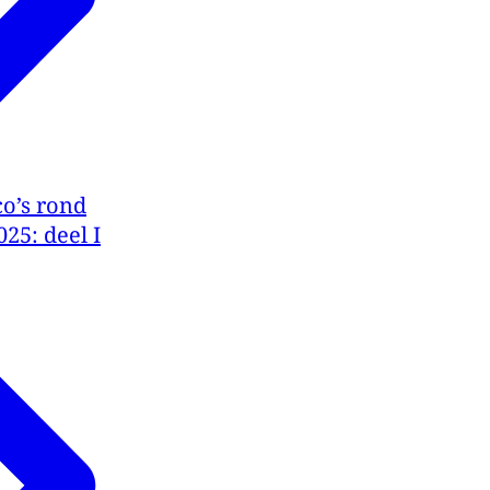
o’s rond
25: deel I