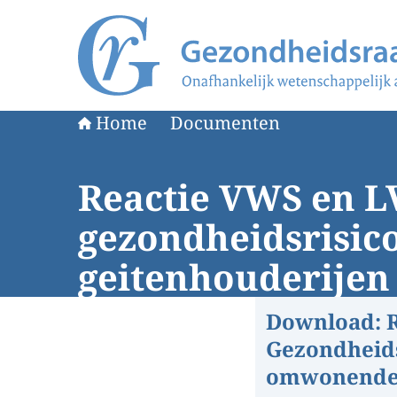
Naar de homepage van Gezondheidsraad
Home
Documenten
Reactie VWS en L
gezondheidsrisic
geitenhouderijen
Download:
Gezondheids
omwonenden