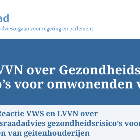
VVN over Gezondheid
o’s voor omwonenden 
Reactie VWS en LVVN over
raadadvies gezondheidsrisico’s voo
 van geitenhouderijen