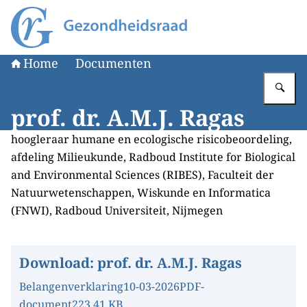
Naar de homepage van Gezondheidsraad
Home
Documenten
Vu
prof. dr. A.M.J. Ragas
hoogleraar humane en ecologische risicobeoordeling,
afdeling Milieukunde, Radboud Institute for Biological
and Environmental Sciences (RIBES), Faculteit der
Natuurwetenschappen, Wiskunde en Informatica
(FNWI), Radboud Universiteit, Nijmegen
Download:
prof. dr. A.M.J. Ragas
Belangenverklaring
10-03-2026
PDF-
document
223.41 KB