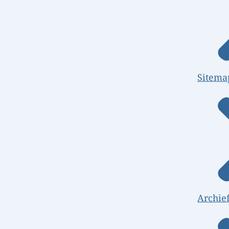
Sitema
Archie