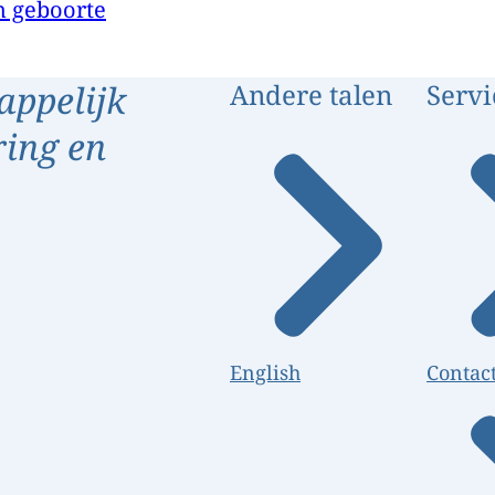
 geboorte
appelijk
Andere talen
Servi
ring en
English
Contac