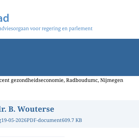
docent gezondheidseconomie, Radboudumc, Nijmegen
dr. B. Wouterse
g
19-05-2026
PDF-document
609.7 KB