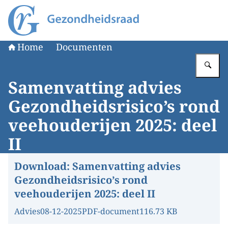
Naar de homepage van Gezondheidsraad
Home
Documenten
Vu
Samenvatting advies
Gezondheidsrisico’s rond
veehouderijen 2025: deel
II
Download:
Samenvatting advies
Gezondheidsrisico’s rond
veehouderijen 2025: deel II
Advies
08-12-2025
PDF-document
116.73 KB