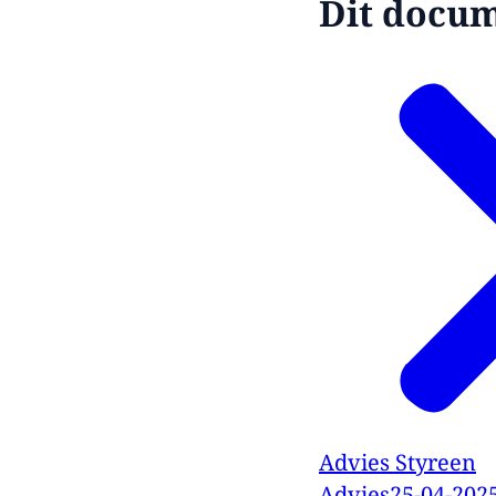
Dit docume
Advies Styreen
Advies
25-04-202