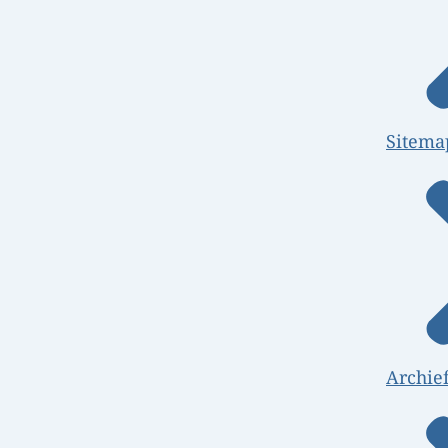
Sitema
Archie