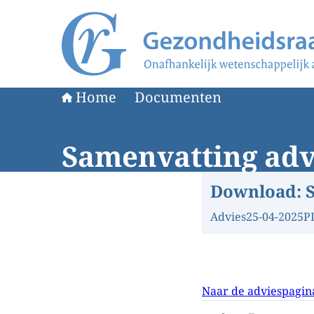
Naar de homepage van Gezondheidsraad
Home
Documenten
Samenvatting adv
Download:
Advies
25-04-2025
P
Naar de adviespagin