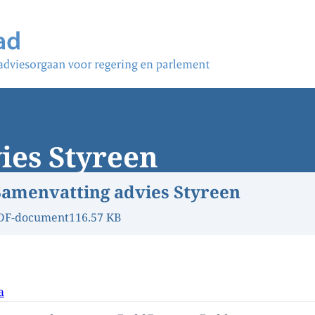
ies Styreen
Samenvatting advies Styreen
DF-document
116.57 KB
a