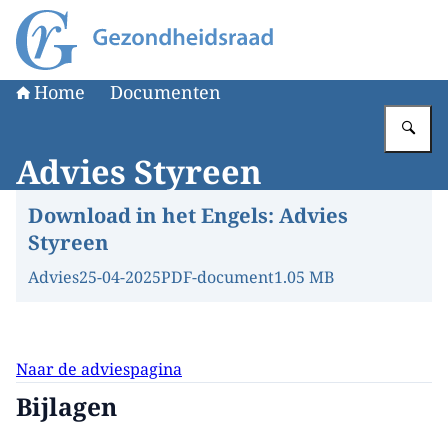
Naar de homepage van Gezondheidsraad
Home
Documenten
Vu
Advies Styreen
Download in het Engels:
Advies
Styreen
Advies
25-04-2025
PDF-document
1.05 MB
Naar de adviespagina
Bijlagen