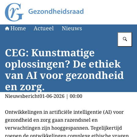
Naar de homepage van Gezondheidsraad
Home
Actueel
Nieuws
Vu
CEG: Kunstmatige
oplossingen? De ethiek
van AI voor gezondheid
en zorg.
Nieuwsbericht
01-06-2026 | 00:00
Ontwikkelingen in artificiële intelligentie (AI) voor
gezondheid en zorg gaan razendsnel en
verwachtingen zijn hooggespannen. Tegelijkertijd
roepen de ontwikkelingen complexe ethische vragen