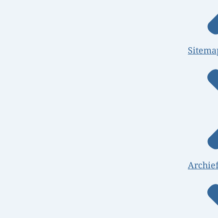
Sitema
Archie