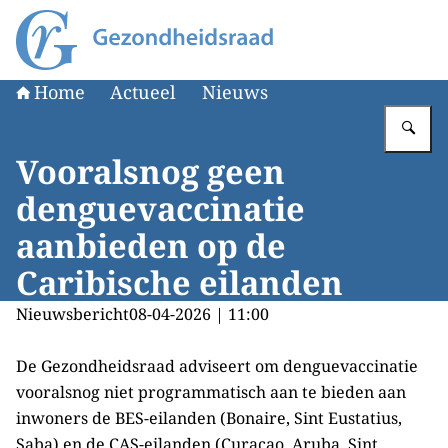
Naar de homepage van Gezondheidsraad
Home
Actueel
Nieuws
Vu
Vooralsnog geen
denguevaccinatie
aanbieden op de
Caribische eilanden
Nieuwsbericht
08-04-2026 | 11:00
De Gezondheidsraad adviseert om denguevaccinatie
vooralsnog niet programmatisch aan te bieden aan
inwoners de BES-eilanden (Bonaire, Sint Eustatius,
Saba) en de CAS-eilanden (Curaçao, Aruba, Sint