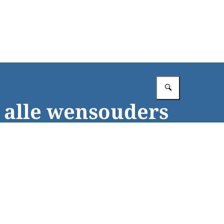
Vul in wat 
 alle wensouders