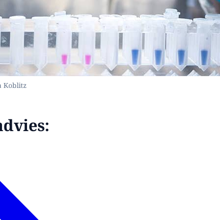
a Koblitz
advies: