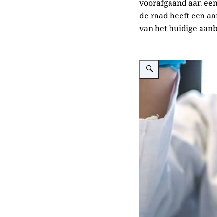
voorafgaand aan een
de raad heeft een a
van het huidige aan
Vergroot afbeelding Precon