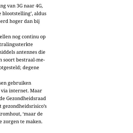
ing van 3G naar 4G,
 blootstelling’, aldus
derd hoger dan bij
llen nog continu op
tralingssterkte
middels antennes die
n soort bestraal-me-
ootgesteld; degene
sen gebruiken
via internet. Maar
t de Gezondheidsraad
t gezondheidsrisico’s
 Kromhout, ‘maar de
je zorgen te maken.