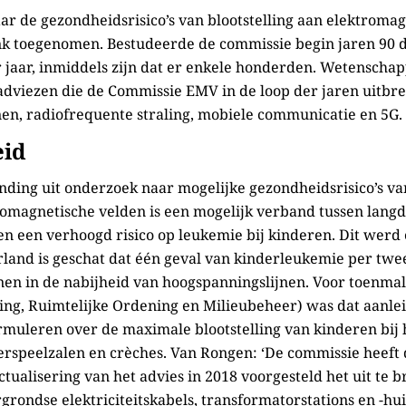
aar de gezondheidsrisico’s van blootstelling aan elektromag
ink toegenomen. Bestudeerde de commissie begin jaren 90 d
per jaar, inmiddels zijn dat er enkele honderden. Wetenscha
adviezen die de Commissie EMV in de loop der jaren uitbr
en, radiofrequente straling, mobiele communicatie en 5G.
eid
nding uit onderzoek naar mogelijke gezondheidsrisico’s v
omagnetische velden is een mogelijk verband tussen langdu
 en een verhoogd risico op leukemie bij kinderen. Dit werd 
rland is geschat dat één geval van kinderleukemie per twe
n in de nabijheid van hoogspanningslijnen. Voor toenmali
ing, Ruimtelijke Ordening en Milieubeheer) was dat aanle
rmuleren over de maximale blootstelling van kinderen bij
rspeelzalen en crèches. Van Rongen: ‘De commissie heeft 
tualisering van het advies in 2018 voorgesteld het uit te 
grondse elektriciteitskabels, transformatorstations en -hui