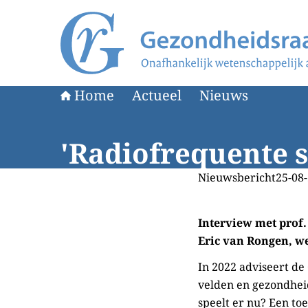
Naar de homepage van Gezondheidsraad
Home
Actueel
Nieuws
'Radiofrequente st
Nieuwsbericht
25-08-
Interview met prof. 
Eric van Rongen, w
In 2022 adviseert de
velden en gezondhei
speelt er nu? Een t