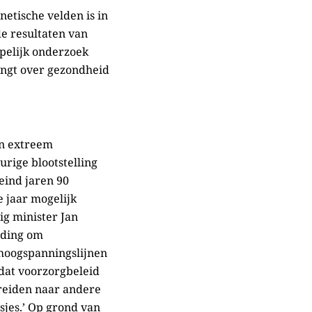
netische velden is in
e resultaten van
ppelijk onderzoek
engt over gezondheid
an extreem
rige blootstelling
eind jaren 90
e jaar mogelijk
g minister Jan
iding om
 hoogspanningslijnen
dat voorzorgbeleid
breiden naar andere
sjes.’ Op grond van