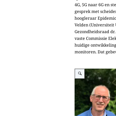
4G, 5G naar 6G en st
gesprek met scheiden
hoogleraar Epidemio
Velden (Universiteit
Gezondheidsraad dr. 
vaste Commissie Ele
huidige ontwikkeling
monitoren. Dat gebeu
Vergroot afbeelding Eric 