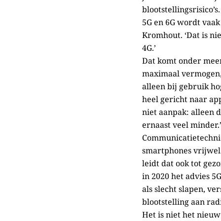
blootstellingsrisico
5G en 6G wordt vaak g
Kromhout. ‘Dat is nie
4G.’
Dat komt onder meer
maximaal vermogen, i
alleen bij gebruik h
heel gericht naar ap
niet aanpak: alleen 
ernaast veel minder.
Communicatietechnie
smartphones vrijwel 
leidt dat ook tot g
in 2020 het advies 5
als slecht slapen, v
blootstelling aan ra
Het is niet het nieu