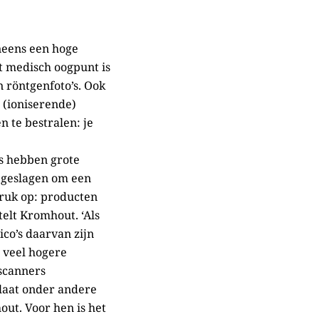
neens een hoge
t medisch oogpunt is
n röntgenfoto’s. Ook
 (ioniserende)
 te bestralen: je
ls hebben grote
 geslagen om een
edruk op: producten
elt Kromhout. ‘Als
ico’s daarvan zijn
 veel hogere
scanners
laat onder andere
ut. Voor hen is het