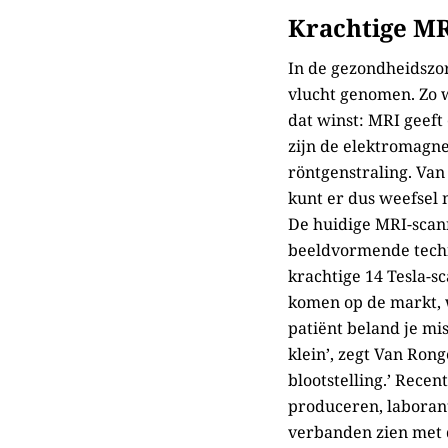
Krachtige MR
In de gezondheidszo
vlucht genomen. Zo 
dat winst: MRI geeft
zijn de elektromagne
röntgenstraling. Van
kunt er dus weefsel m
De huidige MRI-scann
beeldvormende techn
krachtige 14 Tesla-sc
komen op de markt, w
patiënt beland je mis
klein’, zegt Van Ron
blootstelling.’ Rece
produceren, laboran
verbanden zien met d