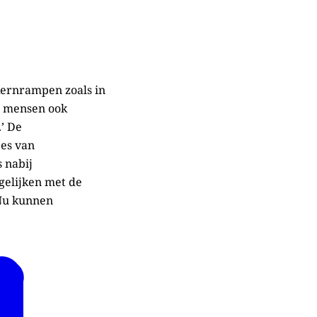
kernrampen zoals in
r mensen ook
.’ De
jes van
 nabij
rgelijken met de
‘Nu kunnen