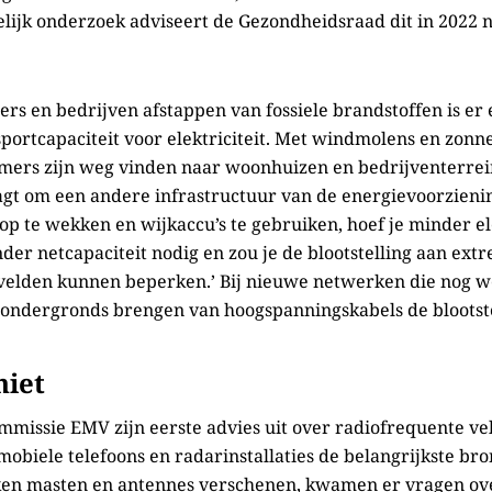
lijk onderzoek adviseert de Gezondheidsraad dit in 2022 
rs en bedrijven afstappen van fossiele brandstoffen is e
sportcapaciteit voor elektriciteit. Met windmolens en zo
mmers zijn weg vinden naar woonhuizen en bedrijventerrei
agt om een andere infrastructuur van de energievoorzieni
op te wekken en wijkaccu’s te gebruiken, hoef je minder ele
nder netcapaciteit nodig en zou je de blootstelling aan ex
elden kunnen beperken.’ Bij nieuwe netwerken die nog wel
 ondergronds brengen van hoogspanningskabels de blootst
niet
mmissie EMV zijn eerste advies uit over radiofrequente ve
mobiele telefoons en radarinstallaties de belangrijkste bro
ken masten en antennes verschenen, kwamen er vragen ov