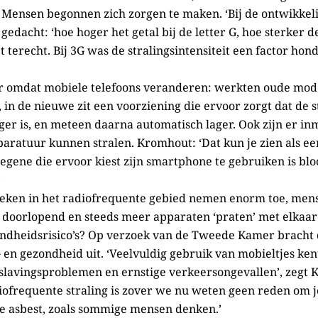
’s. Mensen begonnen zich zorgen te maken. ‘Bij de ontwikkel
edacht: ‘hoe hoger het getal bij de letter G, hoe sterker de
t terecht. Bij 3G was de stralingsintensiteit een factor hon
 omdat mobiele telefoons veranderen: werkten oude mode
n de nieuwe zit een voorziening die ervoor zorgt dat de s
oger is, en meteen daarna automatisch lager. Ook zijn er in
paratuur kunnen stralen. Kromhout: ‘Dat kun je zien als ee
degene die ervoor kiest zijn smartphone te gebruiken is bl
’
ken in het radiofrequente gebied nemen enorm toe, men
doorlopend en steeds meer apparaten ‘praten’ met elkaar 
ezondheidsrisico’s? Op verzoek van de Tweede Kamer brach
G en gezondheid uit. ‘Veelvuldig gebruik van mobieltjes ken
erslavingsproblemen en ernstige verkeersongevallen’, zegt
diofrequente straling is zover we nu weten geen reden om 
we asbest, zoals sommige mensen denken.’