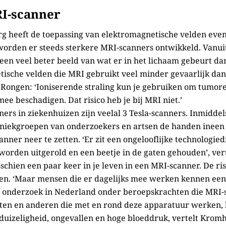
I-scanner
rg heeft de toepassing van elektromagnetische velden eve
worden er steeds sterkere MRI-scanners ontwikkeld. Vanui
 een veel beter beeld van wat er in het lichaam gebeurt da
tische velden die MRI gebruikt veel minder gevaarlijk dan
 Rongen: ‘Ioniserende straling kun je gebruiken om tumoren
ee beschadigen. Dat risico heb je bij MRI niet.’
ers in ziekenhuizen zijn veelal 3 Tesla-scanners. Inmidde
iekgroepen van onderzoekers en artsen de handen ineen
anner neer te zetten. ‘Er zit een ongelooflijke technologi
orden uitgerold en een beetje in de gaten gehouden’, vert
schien een paar keer in je leven in een MRI-scanner. De ris
gen. ‘Maar mensen die er dagelijks mee werken kennen een
nt onderzoek in Nederland onder beroepskrachten die MRI-
ten en anderen die met en rond deze apparatuur werken, 
uizeligheid, ongevallen en hoge bloeddruk, vertelt Kromho