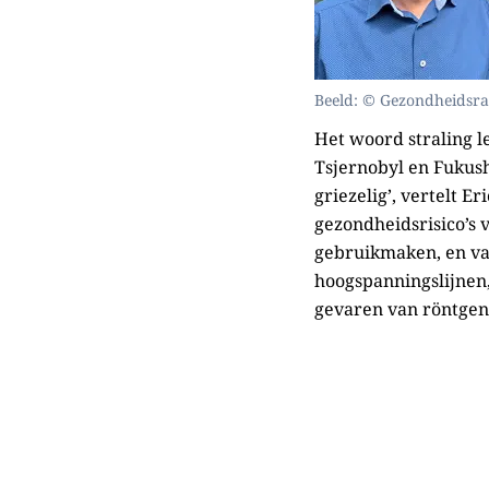
Beeld: © Gezondheidsr
Het woord straling l
Tsjernobyl en Fukush
griezelig’, vertelt E
gezondheidsrisico’s v
gebruikmaken, en va
hoogspanningslijnen,
gevaren van röntgens