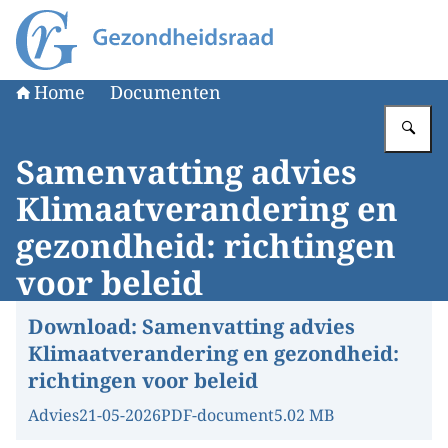
Naar de homepage van Gezondheidsraad
Home
Documenten
Vu
Samenvatting advies
Klimaatverandering en
gezondheid: richtingen
voor beleid
Download:
Samenvatting advies
Klimaatverandering en gezondheid:
richtingen voor beleid
Advies
21-05-2026
PDF-document
5.02 MB