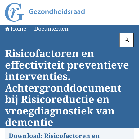
Naar de homepage van Gezondheidsraad
Home
Documenten
Vu
Risicofactoren en
effectiviteit preventieve
interventies.
Achtergronddocument
bij Risicoreductie en
vroegdiagnostiek van
dementie
Download:
Risicofactoren en