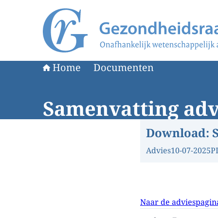
Naar de homepage van Gezondheidsraad
Home
Documenten
Samenvatting adv
Download:
Advies
10-07-2025
P
Naar de adviespagin