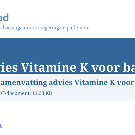
ies Vitamine K voor b
Samenvatting advies Vitamine K voor
DF-document
112.33 KB
a