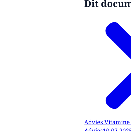
Dit docume
Advies Vitamine 
Advies
10-07-202