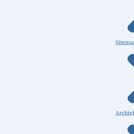
Sitema
Archie