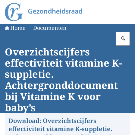
Naar de homepage van Gezondheidsraad
Home
Documenten
Vu
Overzichtscijfers
effectiviteit vitamine K-
suppletie.
Achtergronddocument
bij Vitamine K voor
baby’s
Download:
Overzichtscijfers
effectiviteit vitamine K-suppletie.