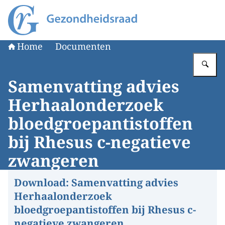
Naar de homepage van Gezondheidsraad
Home
Documenten
Vu
Samenvatting advies
Herhaalonderzoek
bloedgroepantistoffen
bij Rhesus c-negatieve
zwangeren
Download:
Samenvatting advies
Herhaalonderzoek
bloedgroepantistoffen bij Rhesus c-
negatieve zwangeren