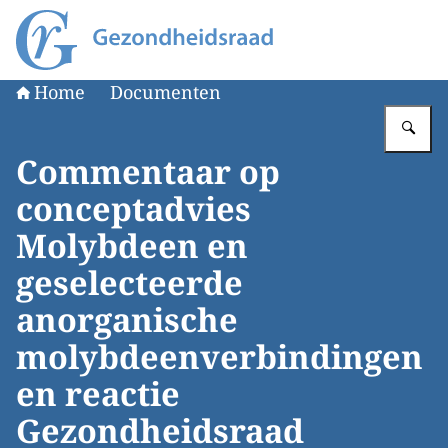
Naar de homepage van Gezondheidsraad
Home
Documenten
Vu
Commentaar op
conceptadvies
Molybdeen en
geselecteerde
anorganische
molybdeenverbindingen
en reactie
Gezondheidsraad