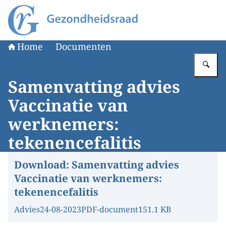
Naar de homepage van Gezondheidsraad
Home
Documenten
Vu
Samenvatting advies
Vaccinatie van
werknemers:
tekenencefalitis
Download:
Samenvatting advies
Vaccinatie van werknemers:
tekenencefalitis
Advies
24-08-2023
PDF-document
151.1 KB