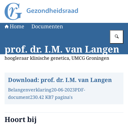
Naar de homepage van Gezondheidsraad
Home
Documenten
Vu
prof. dr. I.M. van Langen
hoogleraar klinische genetica, UMCG Groningen
Download:
prof. dr. I.M. van Langen
Belangenverklaring
20-06-2023
PDF-
document
230.42 KB
7 pagina's
Hoort bij