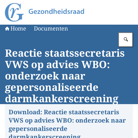
Naar de homepage van Gezondheidsraad
Home
Documenten
Vu
Reactie staatssecretaris
VWS op advies WBO:
onderzoek naar
gepersonaliseerde
darmkankerscreening
Download:
Reactie staatssecretaris
VWS op advies WBO: onderzoek naar
gepersonaliseerde
darmkankerscreening