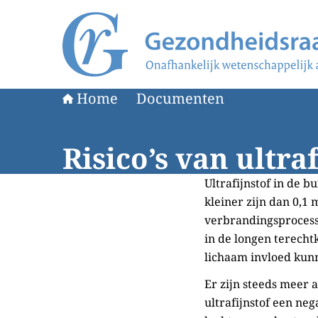
Naar de homepage van Gezondheidsraad
Home
Documenten
Risico’s van ultra
Ultrafijnstof in de b
kleiner zijn dan 0,1 
verbrandingsprocesse
in de longen terecht
lichaam invloed kun
Er zijn steeds meer 
ultrafijnstof een ne