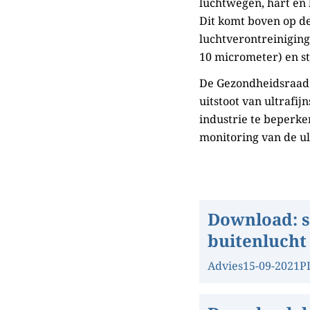
luchtwegen, hart en 
Dit komt boven op d
luchtverontreiniging,
10 micrometer) en st
De Gezondheidsraad 
uitstoot van ultrafij
industrie te beperke
monitoring van de ul
Download:
s
buitenlucht
Advies
15-09-2021
P