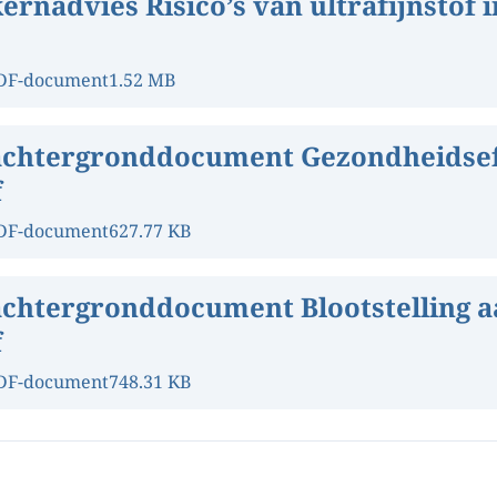
ernadvies Risico’s van ultrafijnstof i
DF-document
1.52 MB
achtergronddocument Gezondheidsef
f
DF-document
627.77 KB
achtergronddocument Blootstelling a
f
DF-document
748.31 KB