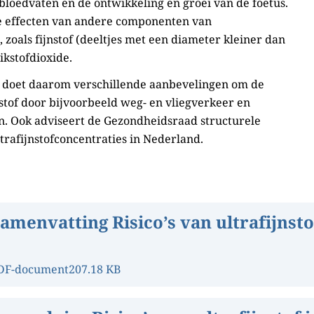
bloedvaten en de ontwikkeling en groei van de foetus.
e effecten van andere componenten van
 zoals fijnstof (deeltjes met een diameter kleiner dan
ikstofdioxide.
doet daarom verschillende aanbevelingen om de
nstof door bijvoorbeeld weg- en vliegverkeer en
n. Ook adviseert de Gezondheidsraad structurele
trafijnstofconcentraties in Nederland.
amenvatting Risico’s van ultrafijnsto
DF-document
207.18 KB