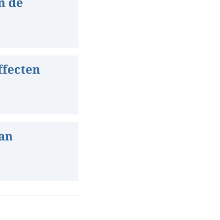
n de
fecten
an