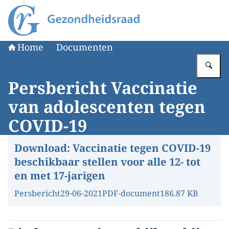
Naar de homepage van Gezondheidsraad
Home
Documenten
Vu
Persbericht Vaccinatie
van adolescenten tegen
COVID-19
Download:
Vaccinatie tegen COVID-19
beschikbaar stellen voor alle 12- tot
en met 17-jarigen
Persbericht
29-06-2021
PDF-document
186.87 KB