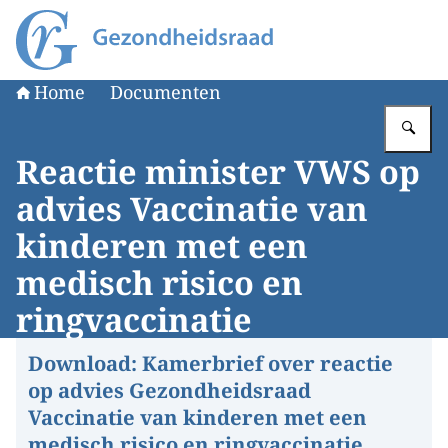
Naar de homepage van Gezondheidsraad
Home
Documenten
Vu
Reactie minister VWS op
advies Vaccinatie van
kinderen met een
medisch risico en
ringvaccinatie
Download:
Kamerbrief over reactie
op advies Gezondheidsraad
Vaccinatie van kinderen met een
medisch risico en ringvaccinatie