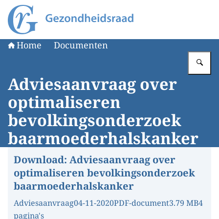
Naar de homepage van Gezondheidsraad
Home
Documenten
Vu
Adviesaanvraag over
optimaliseren
bevolkingsonderzoek
baarmoederhalskanker
Download:
Adviesaanvraag over
optimaliseren bevolkingsonderzoek
baarmoederhalskanker
Adviesaanvraag
04-11-2020
PDF-document
3.79 MB
4
pagina's