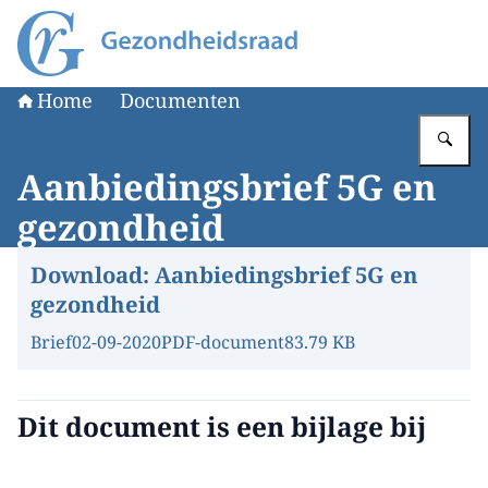
Naar de homepage van Gezondheidsraad
Home
Documenten
Vu
Aanbiedingsbrief 5G en
gezondheid
Download:
Aanbiedingsbrief 5G en
gezondheid
Brief
02-09-2020
PDF-document
83.79 KB
Dit document is een bijlage bij