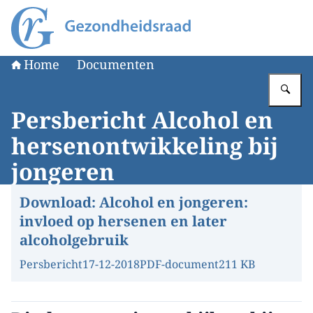
Naar de homepage van Gezondheidsraad
Home
Documenten
Vu
Persbericht Alcohol en
hersenontwikkeling bij
jongeren
Download:
Alcohol en jongeren:
invloed op hersenen en later
alcoholgebruik
Persbericht
17-12-2018
PDF-document
211 KB