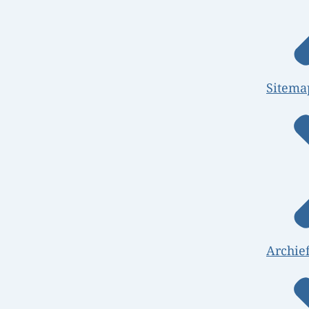
Sitema
Archie