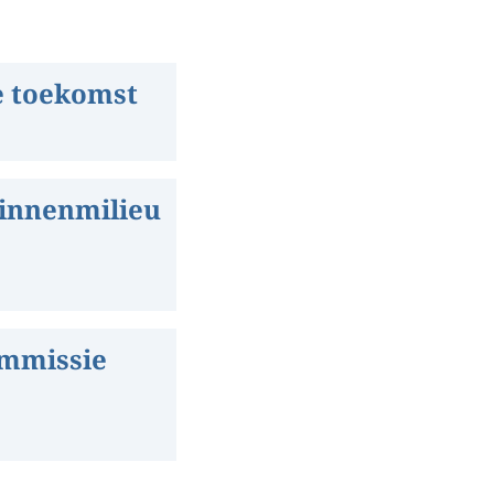
e toekomst
binnenmilieu
ommissie