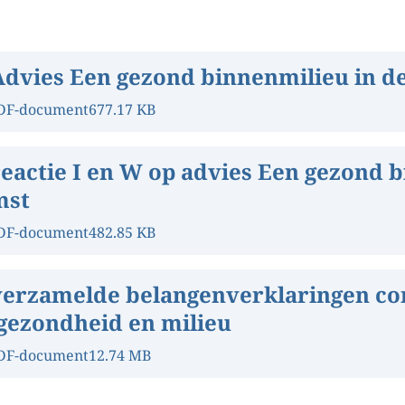
Advies Een gezond binnenmilieu in d
DF-document
677.17 KB
reactie I en W op advies Een gezond 
mst
DF-document
482.85 KB
verzamelde belangenverklaringen c
 gezondheid en milieu
DF-document
12.74 MB