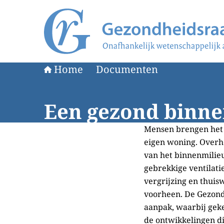
Naar de homepage van Gezondheidsraad
Home
Documenten
Een gezond binne
Mensen brengen het g
eigen woning. Overhe
van het binnenmilie
gebrekkige ventilati
vergrijzing en thui
voorheen. De Gezond
aanpak, waarbij geke
de ontwikkelingen di