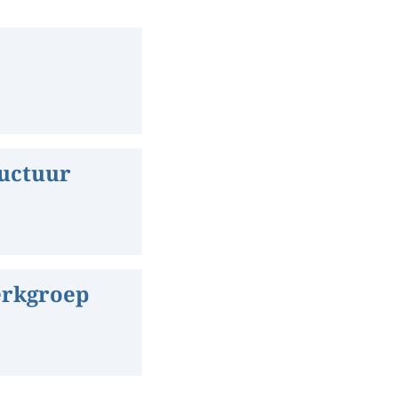
ructuur
erkgroep