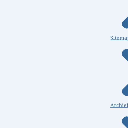
Sitema
Archie