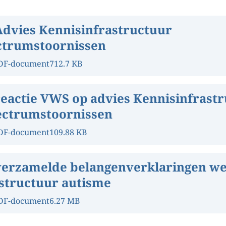
Advies Kennisinfrastructuur
ctrumstoornissen
DF-document
712.7 KB
reactie VWS op advies Kennisinfrast
ectrumstoornissen
DF-document
109.88 KB
verzamelde belangenverklaringen w
structuur autisme
DF-document
6.27 MB