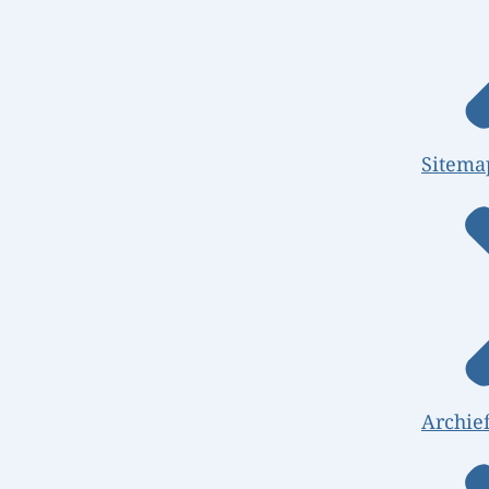
Sitema
Archie