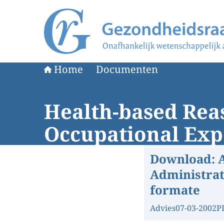
Naar de homepage van Gezondheidsraad
Home
Documenten
Health-based Rea
Occupational Expo
Download:
Administrat
formate
Advies
07-03-2002
P