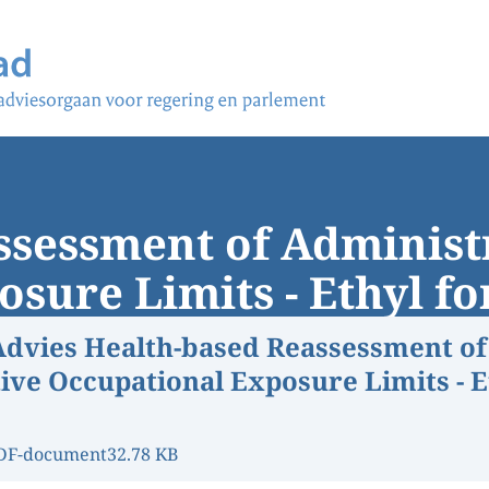
ssessment of Administ
sure Limits - Ethyl f
Advies Health-based Reassessment of
ive Occupational Exposure Limits - E
DF-document
32.78 KB