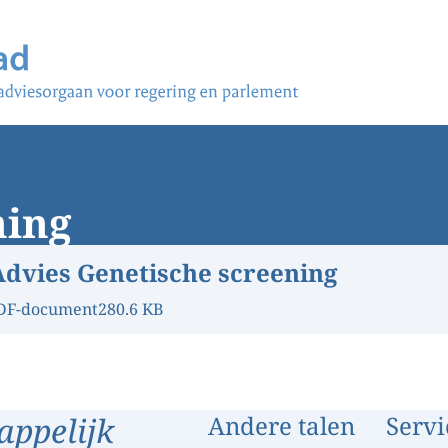
ning
Advies Genetische screening
DF-document
280.6 KB
appelijk
Andere talen
Servi