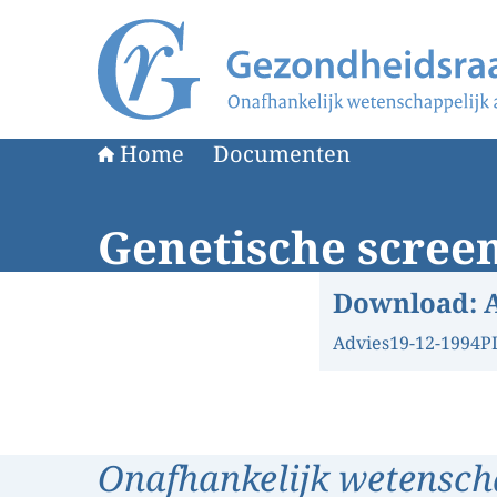
Naar de homepage van Gezondheidsraad
Home
Documenten
Genetische scree
Download:
Advies
19-12-1994
P
Onafhankelijk wetensch