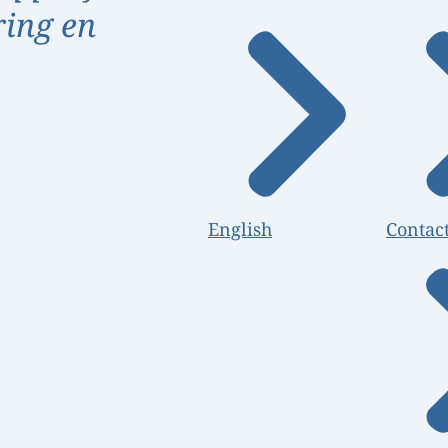
ring en
English
Contac