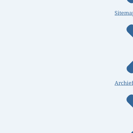
Sitema
Archie