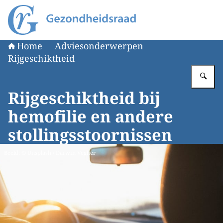
Naar de homepage van Gezondheidsraad
Home
Adviesonderwerpen
Rijgeschiktheid
Vu
Rijgeschiktheid bij
hemofilie en andere
stollingsstoornissen
Beeld: © Unsplash / Darwin Vegher