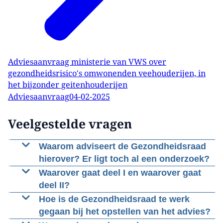
Adviesaanvraag ministerie van VWS over
gezondheidsrisico's omwonenden veehouderijen, in
het bijzonder geitenhouderijen
Adviesaanvraag
04-02-2025
Veelgestelde vragen
Waarom adviseert de Gezondheidsraad
hierover? Er ligt toch al een onderzoek?
De Gezondheidsraad heeft als wettelijke taak
Waarover gaat deel I en waarover gaat
regering en parlement op basis van de stand
deel II?
e
van de wetenschap te adviseren op het brede
In het
1
deeladvies
gaat het vooral om de
Hoe is de Gezondheidsraad te werk
terrein van de volksgezondheid en
duiding van de beschikbare wetenschappelijke
gegaan bij het opstellen van het advies?