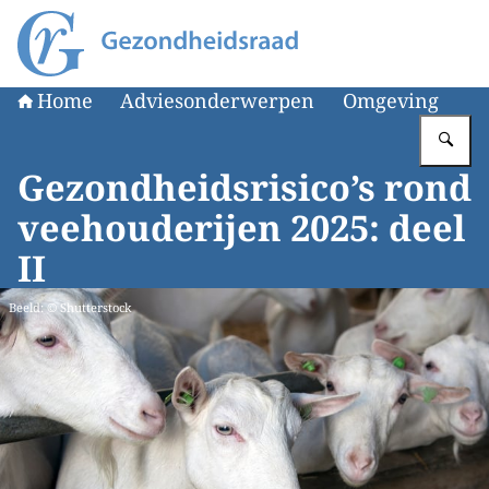
Naar de homepage van Gezondheidsraad
Home
Adviesonderwerpen
Omgeving
Vu
Gezondheidsrisico’s rond
veehouderijen 2025: deel
II
Beeld: © Shutterstock